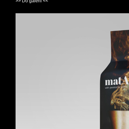
>> Do galerii <<