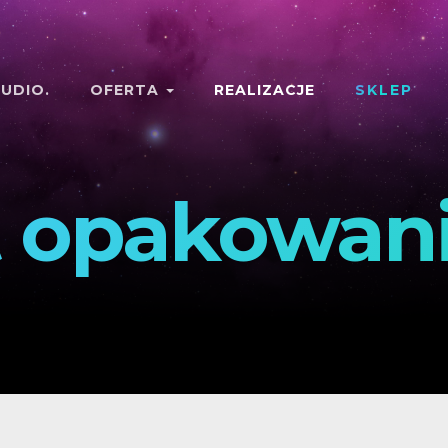
UDIO.
OFERTA
REALIZACJE
SKLEP
t opakowan